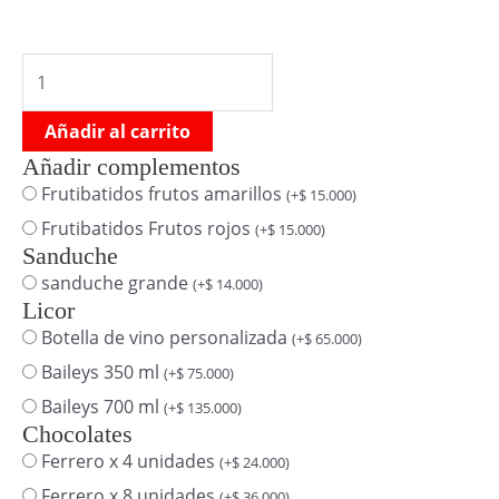
Añadir al carrito
Añadir complementos
Frutibatidos frutos amarillos
(
+
$
15.000
)
Frutibatidos Frutos rojos
(
+
$
15.000
)
Sanduche
sanduche grande
(
+
$
14.000
)
Licor
Botella de vino personalizada
(
+
$
65.000
)
Baileys 350 ml
(
+
$
75.000
)
Baileys 700 ml
(
+
$
135.000
)
Chocolates
Ferrero x 4 unidades
(
+
$
24.000
)
Ferrero x 8 unidades
(
+
$
36.000
)