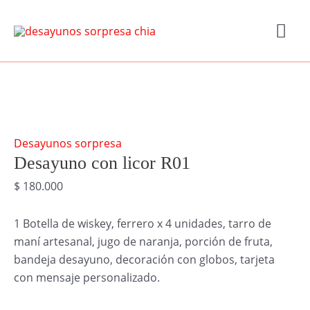
Ir
Me
al
contenido
prin
Desayuno
con
licor
R01
Desayunos sorpresa
cantidad
Desayuno con licor R01
$
180.000
1 Botella de wiskey, ferrero x 4 unidades, tarro de
maní artesanal, jugo de naranja, porción de fruta,
bandeja desayuno, decoración con globos, tarjeta
con mensaje personalizado.