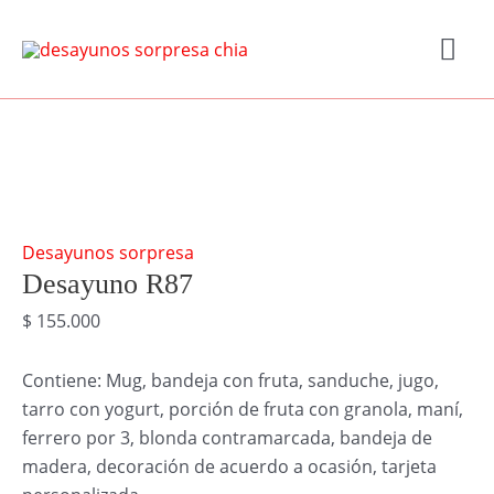
Ir
Me
al
contenido
prin
Desayuno
R87
cantidad
Desayunos sorpresa
Desayuno R87
$
155.000
Contiene: Mug, bandeja con fruta, sanduche, jugo,
tarro con yogurt, porción de fruta con granola, maní,
ferrero por 3, blonda contramarcada, bandeja de
madera, decoración de acuerdo a ocasión, tarjeta